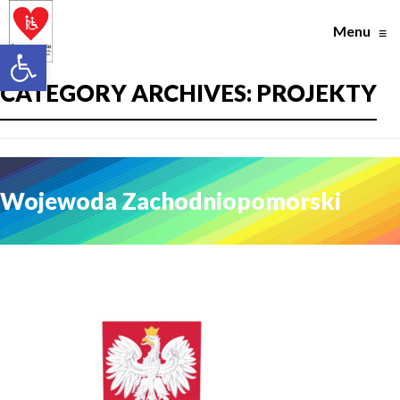
Menu
≡
Otwórz pasek narzędzi
CATEGORY ARCHIVES:
PROJEKTY
Wojewoda Zachodniopomorski